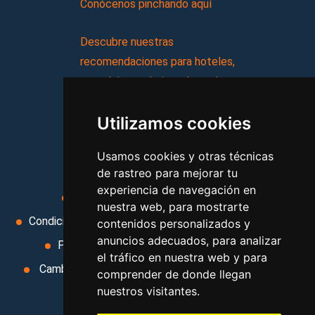
Conócenos pinchando aquí
Descubre nuestras
recomendaciones para hoteles,
complejos turísticos, hostales,
vacaciones, paquetes de
Utilizamos cookies
viajes, y mucho más!
Usamos cookies y otras técnicas
MI AGENCIA
de rastreo para mejorar tu
experiencia de navegación en
Aviso legal
Condiciones de uso
nuestra web, para mostrarte
Condiciones Generales
Ley de Viajes Combinados
contenidos personalizados y
anuncios adecuados, para analizar
Política de privacidad
Uso de cookies
el tráfico en nuestra web y para
Cambiar preferencias de cookies
Area privada
comprender de donde llegan
nuestros visitantes.
Contacto