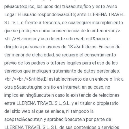
p&uacute;blico, los usos del tr&aacute;fico y este Aviso
Legal. El usuario responder&aacute; ante LLERENA TRAVEL
S.L. S.L. o frente a terceros, de cualesquier incumplimiento
que se produjera como consecuencia de lo anterior.<br />
<br />El acceso y uso de este sitio web est&aacute;
dirigido a personas mayores de 18 a&ntilde;os. En caso de
ser menor de dicha edad, se requiere el consentimiento
previo de los padres o tutores legales para el uso de los
servicios que impliquen tratamiento de datos personales.
<br /><br />&ntilde;El establecimiento de un enlace o link a
otra p&aacute;gina o sitio en Internet, en su caso, no
implica en ning&uacute;n caso la existencia de relaciones
entre LLERENA TRAVEL S.L. S.L. y el titular o propietario
del sitio web al que se enlace, ni tampoco la
aceptaci&oacute;n y aprobaci&oacute;n por parte de
LLERENA TRAVEL S.L. S.L. de sus contenidos o servicios.