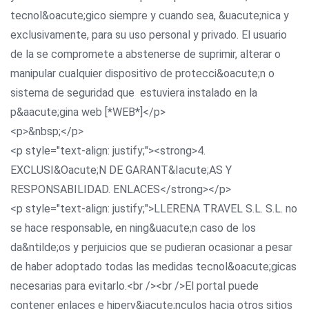
tecnol&oacute;gico siempre y cuando sea, &uacute;nica y
exclusivamente, para su uso personal y privado. El usuario
de la se compromete a abstenerse de suprimir, alterar o
manipular cualquier dispositivo de protecci&oacute;n o
sistema de seguridad que estuviera instalado en la
p&aacute;gina web [*WEB*]</p>
<p>&nbsp;</p>
<p style="text-align: justify;"><strong>4.
EXCLUSI&Oacute;N DE GARANT&Iacute;AS Y
RESPONSABILIDAD. ENLACES</strong></p>
<p style="text-align: justify;">LLERENA TRAVEL S.L. S.L. no
se hace responsable, en ning&uacute;n caso de los
da&ntilde;os y perjuicios que se pudieran ocasionar a pesar
de haber adoptado todas las medidas tecnol&oacute;gicas
necesarias para evitarlo.<br /><br />El portal puede
contener enlaces e hiperv&iacute;nculos hacia otros sitios