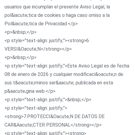
usuarios que incumplan el presente Aviso Legal, la
pol&iacute;tica de cookies o haga caso omiso a la
Pol&iacute;tica de Privacidad.</p>
<p>&nbsp;</p>
<p style="text-align: justify;"><strong>6.
VERSI&Oacute;N</strong></p>
<p>&nbsp;</p>
<p style="text-align: justify;">Este Aviso Legal es de fecha
08 de enero de 2026 y cualquier modificaci&oacute;n de
sus t&eacute;rminos ser&aacute; publicada en esta
p&aacute;gina web.</p>
<p style="text-align: justify;">&nbsp;</p>
<p style="text-align: justify;">
<strong>7.PROTECCI&Oacute;N DE DATOS DE
CAR&Aacute;CTER PERSONAL</strong></p>
<p style="text-align: justify;"><strong>