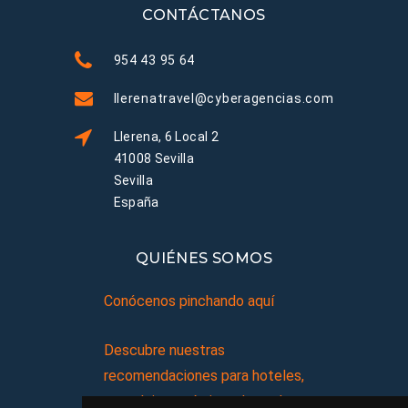
CONTÁCTANOS
954 43 95 64
llerenatravel@cyberagencias.com
Llerena, 6 Local 2
41008 Sevilla
Sevilla
España
QUIÉNES SOMOS
Conócenos pinchando aquí
Descubre nuestras
recomendaciones para hoteles,
complejos turísticos, hostales,