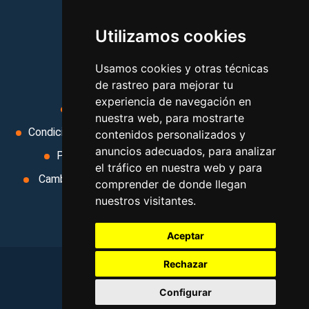
vacaciones, paquetes de
Utilizamos cookies
viajes, y mucho más!
Usamos cookies y otras técnicas
MI AGENCIA
de rastreo para mejorar tu
experiencia de navegación en
Aviso legal
Condiciones de uso
nuestra web, para mostrarte
Condiciones Generales
Ley de Viajes Combinados
contenidos personalizados y
anuncios adecuados, para analizar
Política de privacidad
Uso de cookies
el tráfico en nuestra web y para
Cambiar preferencias de cookies
Area privada
comprender de donde llegan
nuestros visitantes.
Contacto
Aceptar
Rechazar
©
2026
. Todos los derechos reservados
.
Configurar