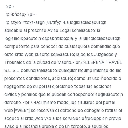
</p>
<p>&nbsp;</p>
<p style="text-align: justify;">La legislaci&oacute;n
aplicable al presente Aviso Legal ser&aacute; la
legislaci&oacute;n espa&ntilde;ola, y la jurisdicci&oacute;n
competente para conocer de cualesquiera demandas que
este sitio Web suscite ser&aacute; la de los Juzgados y
Tribunales de la ciudad de Madrid. <br />LLERENA TRAVEL
S.L. S.L. denunciar&aacute; cualquier incumplimiento de las
presentes condiciones, as&iacute; como un uso indebido o
negligente de su portal ejerciendo todas las acciones
civiles y penales que le puedan corresponder seg&uacute;n
derecho. <br />Del mismo modo, los titulares del portal
web [*WEB*] se reservan el derecho de denegar o retirar el
acceso al sitio web y/o a los servicios ofrecidos sin previo
aviso o a instancia propia o de un tercero, a aquellos