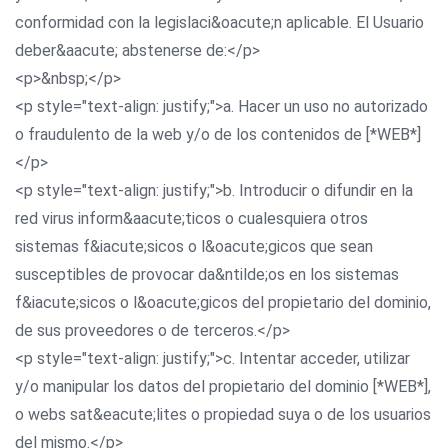
conformidad con la legislaci&oacute;n aplicable. El Usuario
deber&aacute; abstenerse de:</p>
<p>&nbsp;</p>
<p style="text-align: justify;">a. Hacer un uso no autorizado
o fraudulento de la web y/o de los contenidos de [*WEB*]
</p>
<p style="text-align: justify;">b. Introducir o difundir en la
red virus inform&aacute;ticos o cualesquiera otros
sistemas f&iacute;sicos o l&oacute;gicos que sean
susceptibles de provocar da&ntilde;os en los sistemas
f&iacute;sicos o l&oacute;gicos del propietario del dominio,
de sus proveedores o de terceros.</p>
<p style="text-align: justify;">c. Intentar acceder, utilizar
y/o manipular los datos del propietario del dominio [*WEB*],
o webs sat&eacute;lites o propiedad suya o de los usuarios
del mismo.</p>