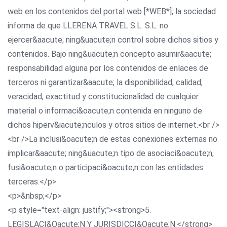
web en los contenidos del portal web [*WEB*], la sociedad
informa de que LLERENA TRAVEL S.L. S.L. no
ejercer&aacute; ning&uacute;n control sobre dichos sitios y
contenidos. Bajo ning&uacute;n concepto asumir&aacute;
responsabilidad alguna por los contenidos de enlaces de
terceros ni garantizar&aacute; la disponibilidad, calidad,
veracidad, exactitud y constitucionalidad de cualquier
material o informaci&oacute;n contenida en ninguno de
dichos hiperv&iacute;nculos y otros sitios de internet.<br />
<br />La inclusi&oacute;n de estas conexiones externas no
implicar&aacute; ning&uacute;n tipo de asociaci&oacute;n,
fusi&oacute;n o participaci&oacute;n con las entidades
terceras.</p>
<p>&nbsp;</p>
<p style="text-align: justify;"><strong>5.
LEGISLACI&Oacute;N Y JURISDICCI&Oacute;N.</strong>