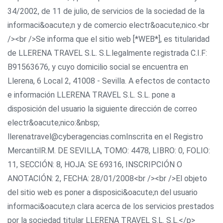
34/2002, de 11 de julio, de servicios de la sociedad de la
informaci&oacute;n y de comercio electr&oacute;nico.<br
/><br />Se informa que el sitio web [*WEB*], es titularidad
de LLERENA TRAVEL S.L. S.L.legalmente registrada C.I.F:
B91563676, y cuyo domicilio social se encuentra en
Llerena, 6 Local 2, 41008 - Sevilla. A efectos de contacto
e información LLERENA TRAVEL S.L. S.L. pone a
disposición del usuario la siguiente dirección de correo
electr&oacute;nico:&nbsp;
llerenatravel@cyberagencias.comInscrita en el Registro
MercantilR.M. DE SEVILLA, TOMO: 4478, LIBRO: 0, FOLIO:
11, SECCIÓN: 8, HOJA: SE 69316, INSCRIPCIÓN O
ANOTACIÓN: 2, FECHA: 28/01/2008<br /><br />El objeto
del sitio web es poner a disposici&oacute;n del usuario
informaci&oacute;n clara acerca de los servicios prestados
por la sociedad titular LLERENA TRAVEL S.L. S.L.</p>