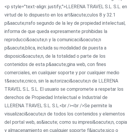
<p style="text-align: justify;">LLERENA TRAVEL S.L. S.L. en
virtud de lo dispuesto en los art&iacute;culos 8 y 32.1
p&aacute;rrafo segundo de la ley de propiedad intelectual,
informa de que queda expresamente prohibidas la
reproducci&oacute;n y la comunicaci&oacute;n
p&uacute;blica, incluida su modalidad de puesta a
disposici&oacute;n, de la totalidad o parte de los
contenidos de esta p&aacute;gina web, con fines
comerciales, en cualquier soporte y por cualquier medio
t&eacute;cnico, sin la autorizaci&oacute;n de LLERENA
TRAVEL S.L. S.L. El usuario se compromete a respetar los
derechos de Propiedad Intelectual e Industrial de
LLERENA TRAVEL S.L. S.L.<br /><br />Se permite la
visualizaci&oacute;n de todos los contenidos y elementos
del portal web, as&iacute; como su impresi&oacute;n, copia
y almacenamiento en cualquier soporte f&iacute;sico o