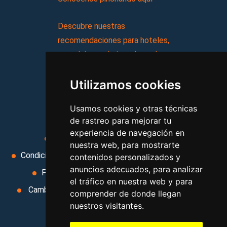
Descubre nuestras
recomendaciones para hoteles,
complejos turísticos, hostales,
vacaciones, paquetes de
Utilizamos cookies
viajes, y mucho más!
Usamos cookies y otras técnicas
MI AGENCIA
de rastreo para mejorar tu
experiencia de navegación en
Aviso legal
Condiciones de uso
nuestra web, para mostrarte
Condiciones Generales
Ley de Viajes Combinados
contenidos personalizados y
anuncios adecuados, para analizar
Política de privacidad
Uso de cookies
el tráfico en nuestra web y para
Cambiar preferencias de cookies
Area privada
comprender de donde llegan
nuestros visitantes.
Contacto