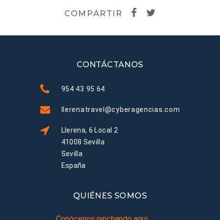
COMPARTIR
CONTÁCTANOS
954 43 95 64
llerenatravel@cyberagencias.com
Llerena, 6 Local 2
41008 Sevilla
Sevilla
España
QUIÉNES SOMOS
Conócenos pinchando aquí